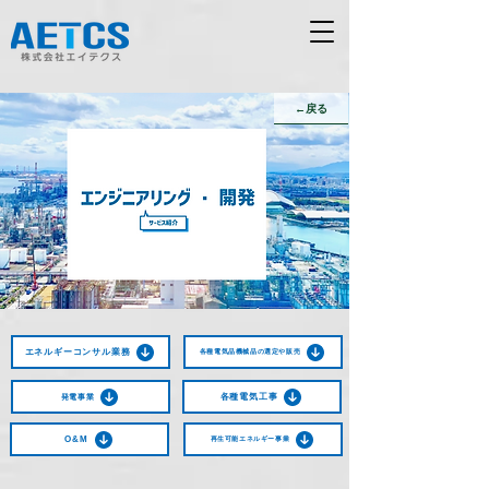
←戻る
エネルギーコンサル業務
各種電気品機械品の選定や販売
各種電気工事
発電事業
O&M
再生可能エネルギー事業