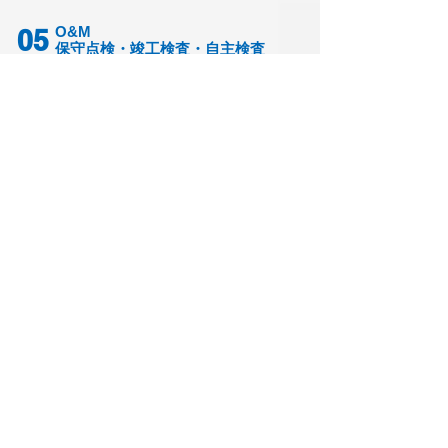
O&M
05
保守点検・竣工検査・自主検査
プラント設備や大型ビルや病院、大型商業施設か
ら、太陽光発電所、風力、バイオマス等の 再生可能
エネルギー発電設備を含め様々な電気設備の保守点
検、定期点検や試運転調整、また使用前自主検査な
どの法定検査等を、受変電設備はもちろん、発電機
設備や中央監視設備など様々な設備を対応しており
ます。
また、不具合や事故究明調査などもご対応可能で
す。