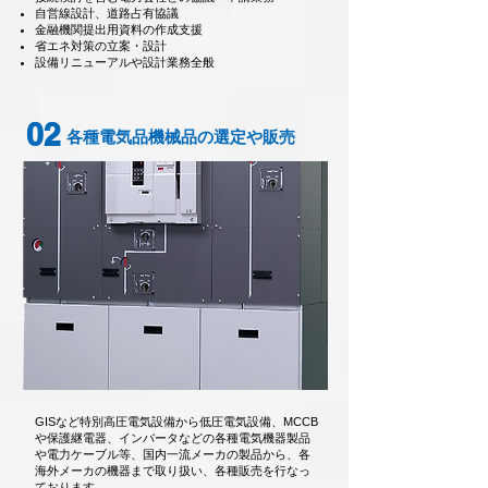
自営線設計、道路占有協議
金融機関提出用資料の作成支援
省エネ対策の立案・設計
設備リニューアルや設計業務全般
02
各種電気品機械品の選定や販売
GISなど特別高圧電気設備から低圧電気設備、MCCB
や保護継電器、インバータなどの各種電気機器製品
や電力ケーブル等、国内一流メーカの製品から、各
海外メーカの機器まで取り扱い、各種販売を行なっ
ております。