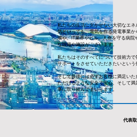
私たちの生活に欠かせない大切なエネ
気といっても、電気を作る発電事業か
場や、IT業界やビル、人命を守る病
な設備や施設がございます。
私たちはそのすべてについて技術力で
サポートをさせていただきたいという
そして最後には必ずお客様に満足いた
ただけるような安全で安心、そして満
事に取り組んでまいります。
​代表