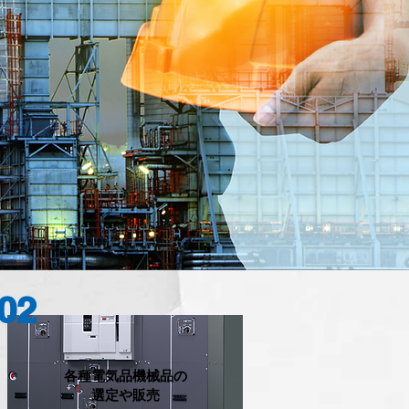
02
各種電気品機械品の
選定や販売​