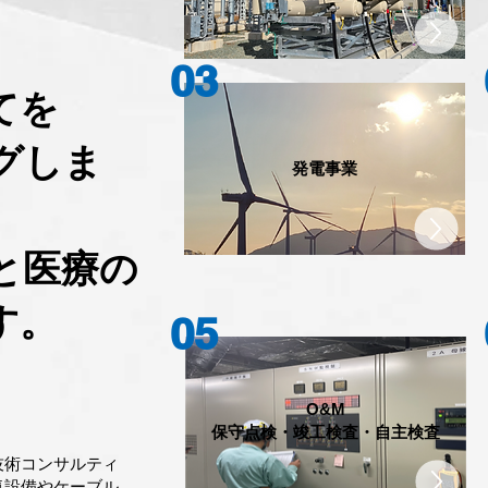
03
てを
グしま
​発電事業
と医療の
す。
05
O&M
​保守点検・竣工検査・自主検査​
技術コンサルティ
気設備やケーブル